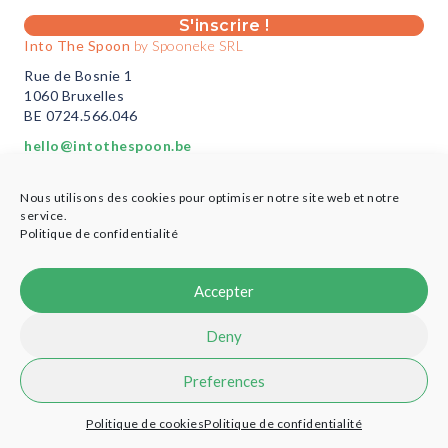
S'inscrire !
Into The Spoon
by Spooneke SRL
Rue de Bosnie 1
1060 Bruxelles
BE 0724.566.046
hello@intothespoon.be
Vous êtes un professionnel?
Nous utilisons des cookies pour optimiser notre site web et notre
Plus d’infos ici
service.
Politique de confidentialité
Accepter
© 2021 Into the Spoon - Designed by
Cobea Coop
-
Credits
Deny
Preferences
Politique de cookies
Politique de confidentialité