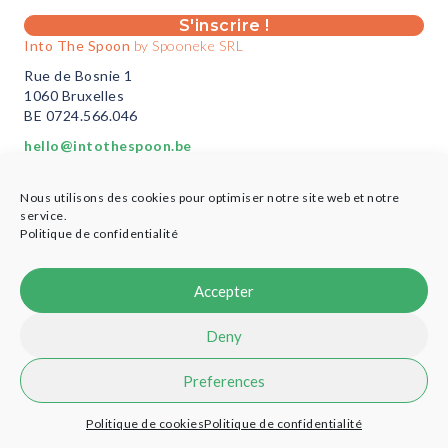
S'inscrire !
Into The Spoon
by Spooneke SRL
Rue de Bosnie 1
1060 Bruxelles
BE 0724.566.046
hello@intothespoon.be
Vous êtes un professionnel?
Nous utilisons des cookies pour optimiser notre site web et notre
Plus d’infos ici
service.
Politique de confidentialité
Accepter
© 2021 Into the Spoon - Designed by
Cobea Coop
-
Credits
Deny
Preferences
Politique de cookies
Politique de confidentialité