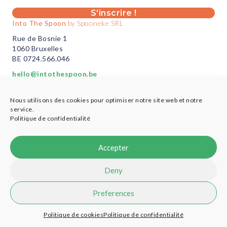
S'inscrire !
Into The Spoon
by Spooneke SRL
Rue de Bosnie 1
1060 Bruxelles
BE 0724.566.046
hello@intothespoon.be
Vous êtes un professionnel?
Nous utilisons des cookies pour optimiser notre site web et notre
Plus d’infos ici
service.
Politique de confidentialité
Accepter
© 2021 Into the Spoon - Designed by
Cobea Coop
-
Credits
Deny
Preferences
Politique de cookies
Politique de confidentialité