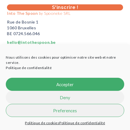
S'inscrire !
Into The Spoon
by Spooneke SRL
Rue de Bosnie 1
1060 Bruxelles
BE 0724.566.046
hello@intothespoon.be
Vous êtes un professionnel?
Nous utilisons des cookies pour optimiser notre site web et notre
Plus d’infos ici
service.
Politique de confidentialité
Accepter
© 2021 Into the Spoon - Designed by
Cobea Coop
-
Credits
Deny
Preferences
Politique de cookies
Politique de confidentialité