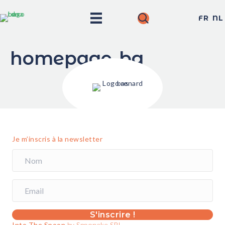
FR
NL
homepage-bg
Je m’inscris à la newsletter
S'inscrire !
Into The Spoon
by Spooneke SRL