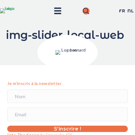
FR
NL
img-slider-local-web
Je m’inscris à la newsletter
S'inscrire !
Into The Spoon
by Spooneke SRL